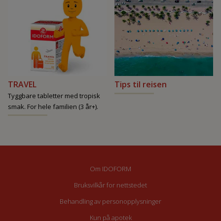
TRAVEL
Tips til reisen
Tyggbare tabletter med tropisk
smak. For hele familien (3 år+).
Om IDOFORM
Bruksvilkår for nettstedet
Behandling av personopplysninger
Kun på apotek