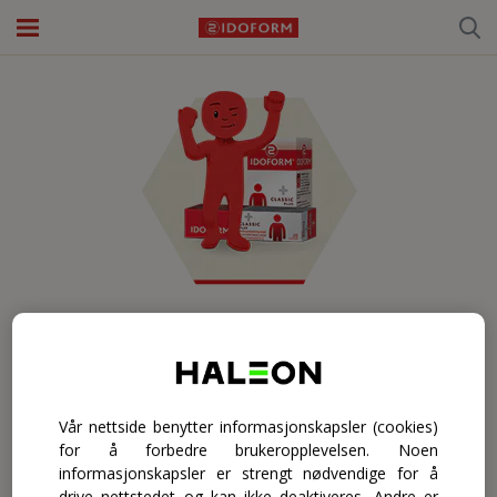
Om IDOFORM
Til hverdag
Til reisen
CLASSIC PLUS
Ofte stilte spørsmål
Til hverdagsbruk for hele familien (3 år +).
Kjøp Idoform
Vår nettside benytter informasjonskapsler (cookies)
Les mer
for å forbedre brukeropplevelsen. Noen
informasjonskapsler er strengt nødvendige for å
drive nettstedet og kan ikke deaktiveres. Andre er